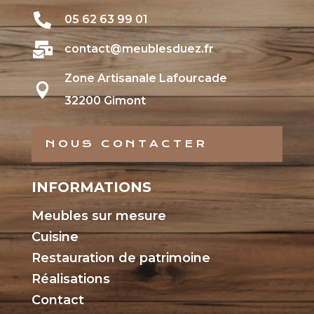

05 62 63 99 01

contact@meublesduez.fr
Zone Artisanale Lafourcade

32200 Gimont
NOUS CONTACTER
INFORMATIONS
Meubles sur mesure
Cuisine
Restauration de patrimoine
Réalisations
Contact