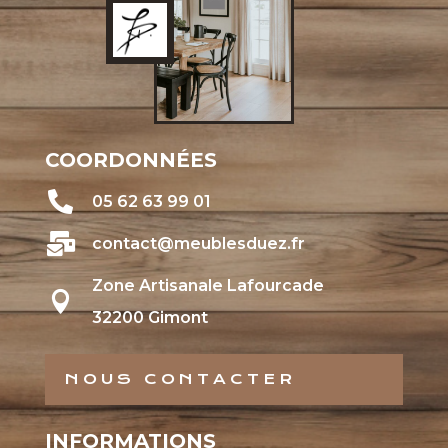
COORDONNÉES

05 62 63 99 01

contact@meublesduez.fr
Zone Artisanale Lafourcade

32200 Gimont
NOUS CONTACTER
INFORMATIONS